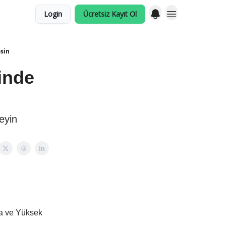
Login
Ücretsiz Kayıt Ol
esin
minde
eyin
ma ve Yüksek