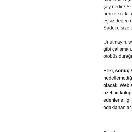
şey nedir?
Be
benzersiz kıl
eşsiz değeri n
Sadece size e
Unutmayın, we
gibi çalışmalı
otobüs durağı
Peki,
sonuç 
hedeflemediği
olacak. Web si
özel bir kulüp
edenlerle ilg
odaklananlar,