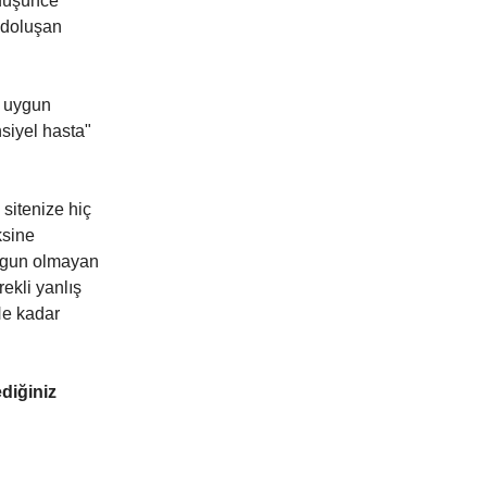
 düşünce
e doluşan
e uygun
nsiyel hasta"
sitenize hiç
ksine
 uygun olmayan
rekli yanlış
Ne kadar
diğiniz