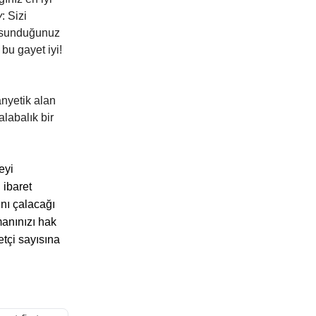
y
: Sizi
ra sunduğunuz
bu gayet iyi!
anyetik alan
alabalık bir
eyi
 ibaret
ını çalacağı
amanınızı hak
tçi sayısına