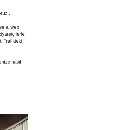
yoruz…
esele, web
iyaretçilerle
 Trafikteki
lenize nasıl