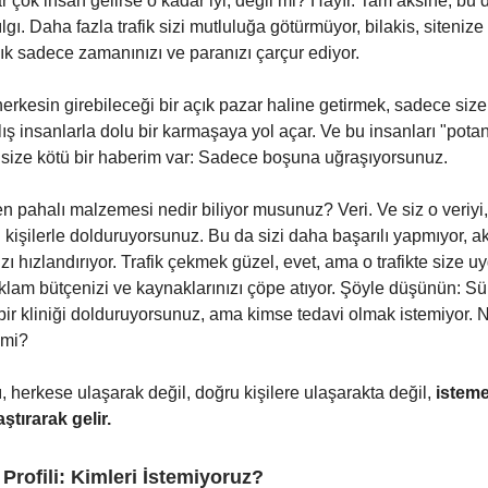
ar çok insan gelirse o kadar iyi, değil mi? Hayır. Tam aksine, bu
lgı. Daha fazla trafik sizi mutluluğa götürmüyor, bilakis, siteniz
lık sadece zamanınızı ve paranızı çarçur ediyor.
herkesin girebileceği bir açık pazar haline getirmek, sadece siz
ış insanlarla dolu bir karmaşaya yol açar. Ve bu insanları "pota
 size kötü bir haberim var: Sadece boşuna uğraşıyorsunuz.
pahalı malzemesi nedir biliyor musunuz? Veri. Ve siz o veriyi, 
n kişilerle dolduruyorsunuz. Bu da sizi daha başarılı yapmıyor, a
ızı hızlandırıyor. Trafik çekmek güzel, evet, ama o trafikte size
reklam bütçenizi ve kaynaklarınızı çöpe atıyor. Şöyle düşünün: Sü
u bir kliniği dolduruyorsunuz, ama kimse tedavi olmak istemiyor. 
l mi?
, herkese ulaşarak değil, doğru kişilere ulaşarakta değil,
isteme
aştırarak gelir.
 Profili: Kimleri İstemiyoruz?