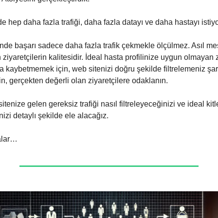
de hep daha fazla trafiği, daha fazla datayı ve daha hastayı isti
inde başarı sadece daha fazla trafik çekmekle ölçülmez. Asıl m
 ziyaretçilerin kalitesidir. İdeal hasta profilinize uygun olmayan z
 kaybetmemek için, web sitenizi doğru şekilde filtrelemeniz şart.
n, gerçekten değerli olan ziyaretçilere odaklanın.
itenize gelen gereksiz trafiği nasıl filtreleyeceğinizi ve ideal kit
izi detaylı şekilde ele alacağız.
alar…