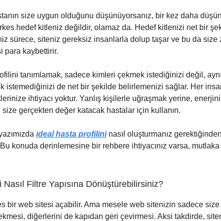
tanın size uygun olduğunu düşünüyorsanız, bir kez daha düşün
kes hedef kitleniz değildir, olamaz da. Hedef kitlenizi net bir şe
niz sürece, siteniz gereksiz insanlarla dolup taşar ve bu da size
 para kaybettirir.
rofilini tanımlamak, sadece kimleri çekmek istediğinizi değil, a
 istemediğinizi de net bir şekilde belirlemenizi sağlar. Her insa
lerinize ihtiyacı yoktur. Yanlış kişilerle uğraşmak yerine, enerjini
 size gerçekten değer katacak hastalar için kullanın.
 yazımızda
ideal hasta profilini
nasıl oluşturmanız gerektiğinde
 Bu konuda derinlemesine bir rehbere ihtiyacınız varsa, mutlaka
 Nasıl Filtre Yapısına Dönüştürebilirsiniz?
 bir web sitesi açabilir. Ama mesele web sitenizin sadece siz
çekmesi, diğerlerini de kapıdan geri çevirmesi. Aksi takdirde, sit