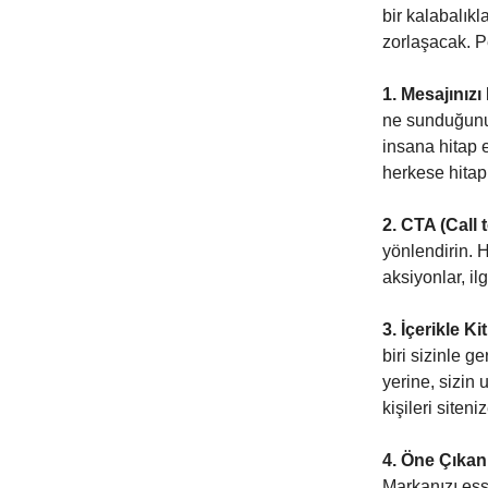
bir kalabalık
zorlaşacak. Pe
1. Mesajınızı 
ne sunduğunuz
insana hitap 
herkese hitap
2. CTA (Call t
yönlendirin. 
aksiyonlar, il
3. İçerikle Ki
biri sizinle g
yerine, sizin
kişileri siteni
4. Öne Çıkan 
Markanızı eşsi