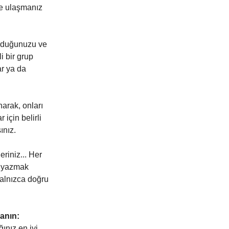
re ulaşmanız
olduğunuzu ve
i bir grup
ar ya da
narak, onları
için belirli
ınız.
eriniz... Her
nı yazmak
yalnızca doğru
anın:
ğınız en iyi