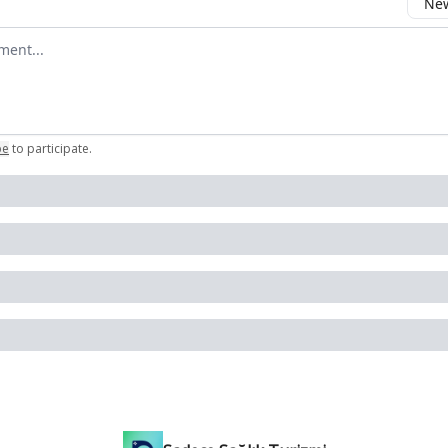
New
omment
be
to participate
.