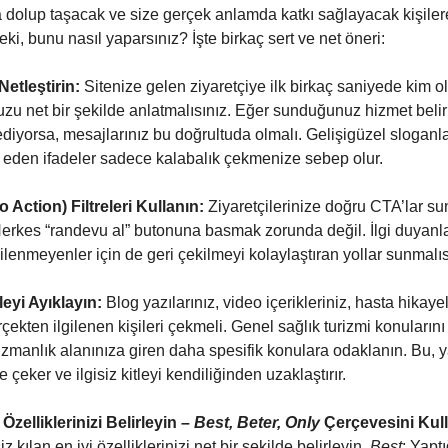
la dolup taşacak ve size gerçek anlamda katkı sağlayacak kişile
ki, bunu nasıl yaparsınız? İşte birkaç sert ve net öneri:
Netleştirin:
Sitenize gelen ziyaretçiye ilk birkaç saniyede kim 
u net bir şekilde anlatmalısınız. Eğer sunduğunuz hizmet belirl
ediyorsa, mesajlarınız bu doğrultuda olmalı. Gelişigüzel sloganl
 eden ifadeler sadece kalabalık çekmenize sebep olur.
o Action) Filtreleri Kullanın:
Ziyaretçilerinize doğru CTA’lar su
Herkes “randevu al” butonuna basmak zorunda değil. İlgi duyanlar 
gilenmeyenler için de geri çekilmeyi kolaylaştıran yollar sunmalıs
tleyi Ayıklayın:
Blog yazılarınız, video içerikleriniz, hasta hikayel
erçekten ilgilenen kişileri çekmeli. Genel sağlık turizmi konuları
 uzmanlık alanınıza giren daha spesifik konulara odaklanın. Bu, 
ze çeker ve ilgisiz kitleyi kendiliğinden uzaklaştırır.
Özelliklerinizi Belirleyin –
Best, Beter, Only
Çerçevesini Kull
z kılan en iyi özelliklerinizi net bir şekilde belirleyin.
Best
: Yaptı