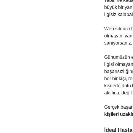
Tabii, ne kad
büyük bir yanı
ilgisiz kalaba
Web sitenizi 
olmayan, yanl
sanıyorsanız,
Günümüzün en 
ilgisi olmaya
başarısızlığın
her bir kişi, 
kişilerle dol
akıllıca, deği
Gerçek başarı
kişileri uzakl
İdeal Hasta