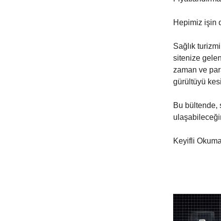
Hepimiz işin 
Sağlık turizm
sitenize gelen
zaman ve para
gürültüyü kesi
Bu bültende, s
ulaşabileceğin
Keyifli Okum