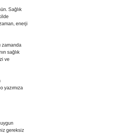
ün. Sağlık
kilde
 zaman, enerji
ynı zamanda
nın sağlık
zi ve
n
 o yazımıza
e uygun
eniz gereksiz