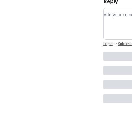
Reply
Add your c
Login
or
Subscri