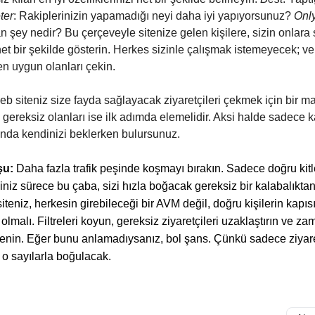
ter
: Rakiplerinizin yapamadığı neyi daha iyi yapıyorsunuz?
Onl
an şey nedir? Bu çerçeveyle sitenize gelen kişilere, sizin onla
et bir şekilde gösterin. Herkes sizinle çalışmak istemeyecek; ve 
n uygun olanları çekin.
b siteniz size fayda sağlayacak ziyaretçileri çekmek için bir m
, gereksiz olanları ise ilk adımda elemelidir. Aksi halde sadece k
nda kendinizi beklerken bulursunuz.
şu:
Daha fazla trafik peşinde koşmayı bırakın. Sadece doğru kitl
niz sürece bu çaba, sizi hızla boğacak gereksiz bir kalabalıktan
teniz, herkesin girebileceği bir AVM değil, doğru kişilerin kapıs
 olmalı. Filtreleri koyun, gereksiz ziyaretçileri uzaklaştırın ve z
ilenin. Eğer bunu anlamadıysanız, bol şans. Çünkü sadece ziyare
 o sayılarla boğulacak.