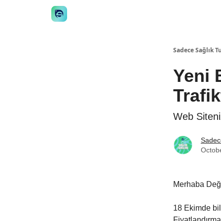
👋 Manifesto
İstişare
🎙️Podcast
İş İlanları
Sadece Sağlık T
Yeni 
Trafik
Web Siteniz
Sadece
Octob
Merhaba Değe
18 Ekimde bil
Fiyatlandırma 