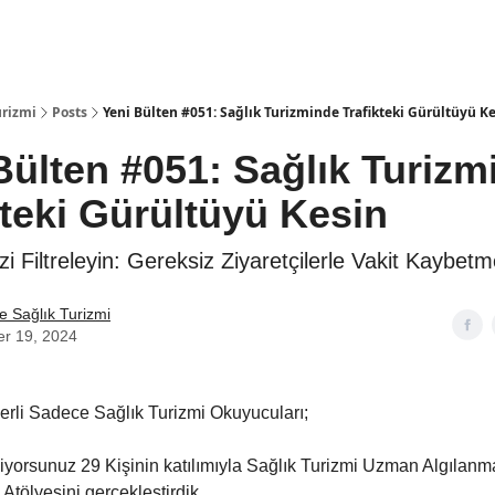
Araçlar
STEP
urizmi
Posts
Yeni Bülten #051: Sağlık Turizminde Trafikteki Gürültüyü K
Bülten #051: Sağlık Turiz
teki Gürültüyü Kesin
i Filtreleyin: Gereksiz Ziyaretçilerle Vakit Kaybetm
 Sağlık Turizmi
er 19, 2024
rli Sadece Sağlık Turizmi Okuyucuları;
iyorsunuz 29 Kişinin katılımıyla Sağlık Turizmi Uzman Algılan
Atölyesini gerçekleştirdik.