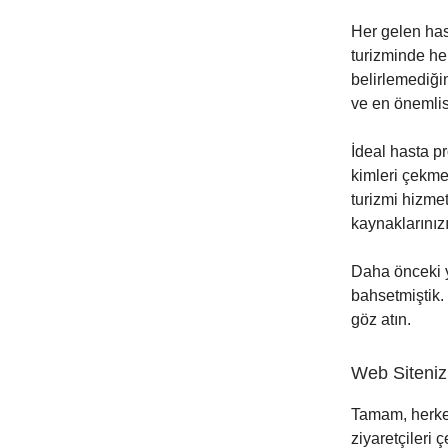
Her gelen has
turizminde her
belirlemediği
ve en önemlisi
İdeal hasta p
kimleri çekmek
turizmi hizmet
kaynaklarınızı
Daha önceki
bahsetmiştik.
göz atın.
Web Sitenizi
Tamam, herkes
ziyaretçileri 