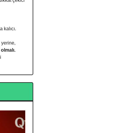
ikkat çekici
a kalıcı.
 yerine,
 olmalı.
i