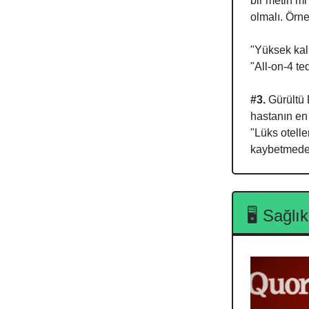
bir metin mi
olmalı. Örne
"Yüksek kali
"All-on-4 te
#3.
Gürültü 
hastanın en
"Lüks otelle
kaybetmeden
🖥️ Sağlı