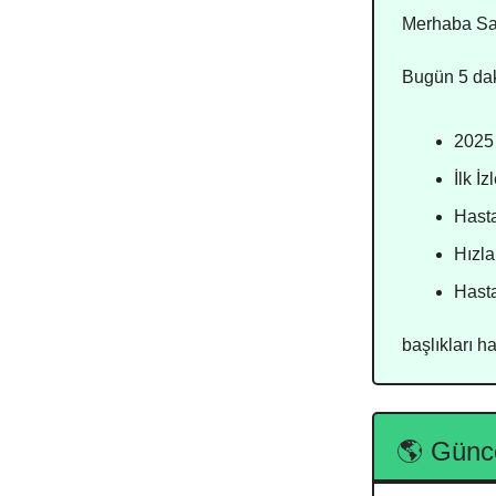
Merhaba Sad
Bugün 5 da
2025
İlk İ
Hasta
Hızla
Hasta
başlıkları 
🌎 Günc