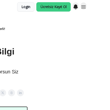
Login
Ücretsiz Kayıt Ol
rli!
ilgi
Sorsun Siz