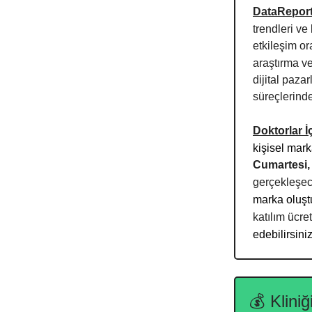
DataReport
trendleri ve
etkileşim or
araştırma ve
dijital paza
süreçlerinde
Doktorlar İ
kişisel mark
Cumartesi,
gerçekleşec
marka oluştu
katılım ücre
edebilirsiniz
💰
Klini