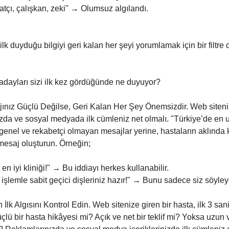
atçı, çalışkan, zeki" → Olumsuz algılandı.
 ilk duyduğu bilgiyi geri kalan her şeyi yorumlamak için bir filtre 
 adayları sizi ilk kez gördüğünde ne duyuyor?
jınız Güçlü Değilse, Geri Kalan Her Şey Önemsizdir. Web siteni
zda ve sosyal medyada ilk cümleniz net olmalı. "Türkiye’de en u
 genel ve rekabetçi olmayan mesajlar yerine, hastaların aklında
 mesaj oluşturun. Örneğin;
 en iyi kliniği!" → Bu iddiayı herkes kullanabilir.
 işlemle sabit geçici dişleriniz hazır!" → Bunu sadece siz söyleye
İlk Algısını Kontrol Edin. Web sitenize giren bir hasta, ilk 3 sa
lü bir hasta hikâyesi mi? Açık ve net bir teklif mi? Yoksa uzun