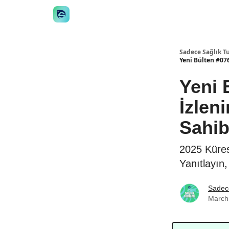
👋 Manifesto
İstişare
🎙️Podcast
İş İlanları
Sadece Sağlık T
Yeni Bülten #076
Yeni B
İzlen
Sahibi
2025 Küres
Yanıtlayın,
Sadece
March