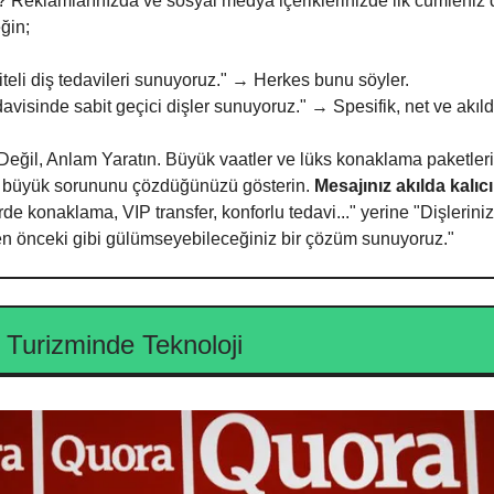
? Reklamlarınızda ve sosyal medya içeriklerinizde ilk cümleniz d
ğin;
teli diş tedavileri sunuyoruz." → Herkes bunu söyler.
davisinde sabit geçici dişler sunuyoruz." → Spesifik, net ve akıld
Değil, Anlam Yaratın. Büyük vaatler ve lüks konaklama paketleri
 büyük sorununu çözdüğünüzü gösterin.
Mesajınız akılda kalıcı
rde konaklama, VIP transfer, konforlu tedavi..." yerine "Dişleriniz
 önceki gibi gülümseyebileceğiniz bir çözüm sunuyoruz."
k Turizminde Teknoloji