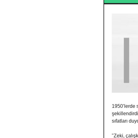
1950’lerde s
şekillendird
sıfatları du
"Zeki, çalış