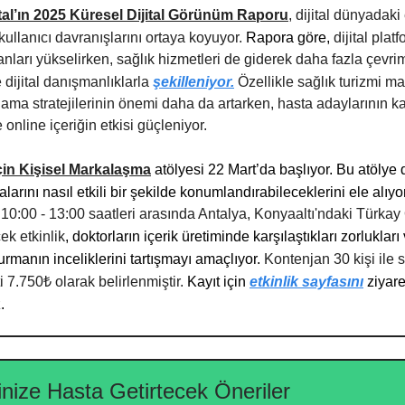
al’ın 2025 Küresel Dijital Görünüm Raporu
, dijital dünyadaki
 kullanıcı davranışlarını ortaya koyuyor.
Rapora göre,
dijital plat
anları yükselirken, sağlık hizmetleri de giderek daha fazla çevrim
 dijital danışmanlıklarla
şekilleniyor.
Özellikle sağlık turizmi ma
rlama stratejilerinin önemi daha da artarken, hasta adaylarının k
 online içeriğin etkisi güçleniyor.
çin Kişisel Markalaşma
atölyesi 22 Mart’da başlıyor. Bu atölye 
alarını nasıl etkili bir şekilde konumlandırabileceklerini ele alıyo
10:00 - 13:00 saatleri arasında Antalya, Konyaaltı'ndaki Türkay 
ek etkinlik
, doktorların içerik üretiminde karşılaştıkları zorlukları
rmanın inceliklerini tartışmayı amaçlıyor.
Kontenjan 30 kişi ile sı
ti 7.750₺ olarak belirlenmiştir.
Kayıt için
etkinlik sayfasını
ziyare
.
ğinize Hasta Getirtecek Öneriler