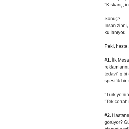
"Kıskanç, in
Sonuç?
İnsan zihni,
kullanıyor.
Peki, hasta
#1.
İlk Mesa
reklamlarını
tedavi" gibi
spesifik bir
"Türkiye’nin
"Tek cerrahi
#2.
Hastanın 
görüyor? Güç