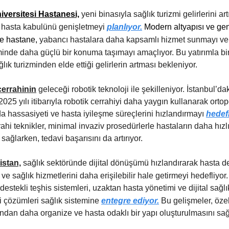
iversitesi Hastanesi,
yeni binasıyla sağlık turizmi gelirlerini ar
ı hasta kabulünü genişletmeyi
planlıyor.
Modern altyapısı ve gen
le hastane,
yabancı hastalara daha kapsamlı hizmet sunmayı ve 
zminde daha güçlü bir konuma taşımayı amaçlıyor.
Bu yatırımla bir
lık turizminden elde ettiği gelirlerin artması bekleniyor.
cerrahinin
geleceği robotik teknoloji ile şekilleniyor. İstanbul’da
2025 yılı itibarıyla robotik cerrahiyi daha yaygın kullanarak orto
a hassasiyeti ve hasta iyileşme süreçlerini hızlandırmayı
hedef
rahi teknikler, minimal invaziv prosedürlerle hastaların daha hızl
 sağlarken, tedavi başarısını da artırıyor.
istan,
sağlık sektöründe dijital dönüşümü hızlandırarak hasta d
i ve sağlık hizmetlerini daha erişilebilir hale getirmeyi hedefliyor.
estekli teşhis sistemleri, uzaktan hasta yönetimi ve dijital sağlık
çi çözümleri sağlık sistemine
entegre ediyor.
Bu gelişmeler, özel
ından daha organize ve hasta odaklı bir yapı oluşturulmasını sağl