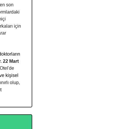
 en son
formlardaki
içi
rkaları için
arar
doktorların
r.
22 Mart
Otel'de
 ve kişisel
nırlı olup,
t