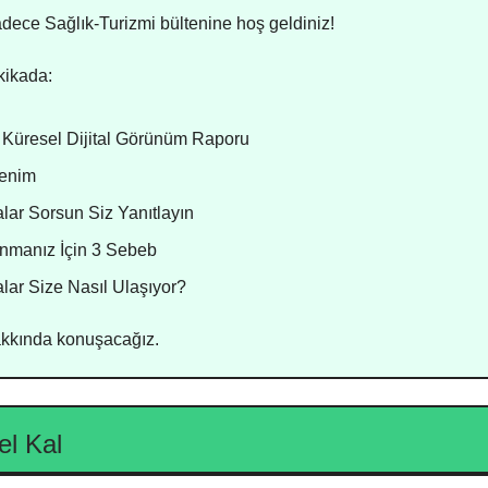
ece Sağlık-Turizmi bültenine hoş geldiniz!
kikada:
 Küresel Dijital Görünüm Raporu
zlenim
lar Sorsun Siz Yanıtlayın
nmanız İçin 3 Sebeb
lar Size Nasıl Ulaşıyor?
hakkında konuşacağız.
el Kal