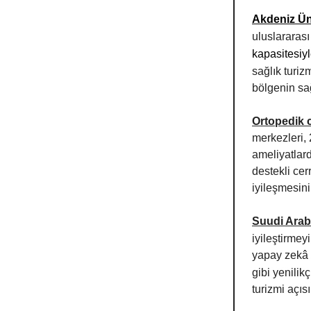
Akdeniz Ün
uluslararas
kapasitesiy
sağlık turi
bölgenin sağ
Ortopedik 
merkezleri, 
ameliyatlard
destekli cer
iyileşmesini
Suudi Arab
iyileştirmey
yapay zekâ d
gibi yenilik
turizmi açıs