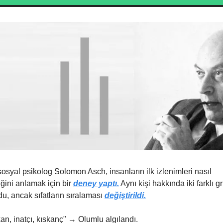
osyal psikolog Solomon Asch, insanların ilk izlenimleri nasıl
iğini anlamak için bir
deney yaptı.
Aynı kişi hakkında iki farklı g
ydu, ancak sıfatların sıralaması
değiştirildi.
kan, inatçı, kıskanç" → Olumlu algılandı.