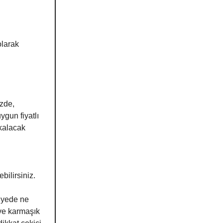
olarak
zde,
ygun fiyatlı
 kalacak
bilirsiniz.
niyede ne
 ve karmaşık