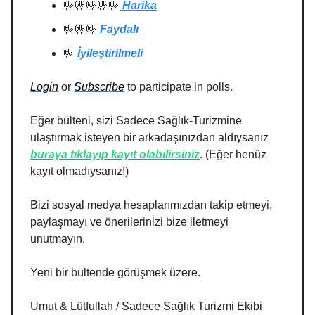
🤟🤟🤟🤟🤟
Harika
🤟🤟🤟
Faydalı
🤟
İyileştirilmeli
Login
or
Subscribe
to participate in polls.
Eğer bülteni, sizi Sadece Sağlık-Turizmine
ulaştırmak isteyen bir arkadaşınızdan aldıysanız
buraya tıklayıp kayıt olabilirsiniz
. (Eğer henüz
kayıt olmadıysanız!)
Bizi sosyal medya hesaplarımızdan takip etmeyi,
paylaşmayı ve önerilerinizi bize iletmeyi
unutmayın.
Yeni bir bültende görüşmek üzere.
Umut & Lütfullah / Sadece Sağlık Turizmi Ekibi