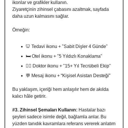
ikonlar ve grafikler kullanın.
Ziyaretçinin zihinsel çabasını azaltmak, sayfada
daha uzun kalmasını sağlar.
Örneğin:
🦷 Tedavi ikonu + "Sabit Dişler 4 Günde"
🛏️ Otel ikonu + "5 Yıldızlı Konaklama"
👨‍⚕️ Doktor ikonu + "15+ Yıl Tecrübeli Ekip"
💬 Mesaj ikonu + “Kişisel Asistan Desteği”
Bu yaklaşım, içeriği hem anlaşılır hem de akılda
kalıcı hâle getirir.
#3. Zihinsel Şemaları Kullanın:
Hastalar bazı
şeyleri sadece isimle değil, bağlamla anlar. Bu
yüzden tanıdık kavramlara referans vererek anlatım