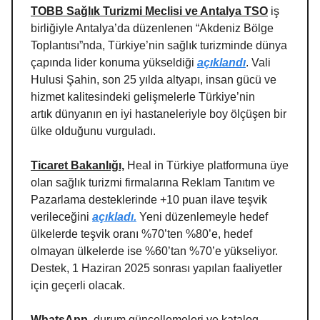
TOBB Sağlık Turizmi Meclisi ve Antalya TSO
iş
birliğiyle Antalya’da düzenlenen “Akdeniz Bölge
Toplantısı”nda, Türkiye’nin sağlık turizminde dünya
çapında lider konuma yükseldiği
açıklandı
. Vali
Hulusi Şahin, son 25 yılda altyapı, insan gücü ve
hizmet kalitesindeki gelişmelerle Türkiye’nin
artık dünyanın en iyi hastaneleriyle boy ölçüşen bir
ülke olduğunu vurguladı.
Ticaret Bakanlığı,
Heal in Türkiye platformuna üye
olan sağlık turizmi firmalarına Reklam Tanıtım ve
Pazarlama desteklerinde +10 puan ilave teşvik
verileceğini
açıkladı.
Yeni düzenlemeyle hedef
ülkelerde teşvik oranı %70’ten %80’e, hedef
olmayan ülkelerde ise %60’tan %70’e yükseliyor.
Destek, 1 Haziran 2025 sonrası yapılan faaliyetler
için geçerli olacak.
WhatsApp
, durum güncellemeleri ve katalog