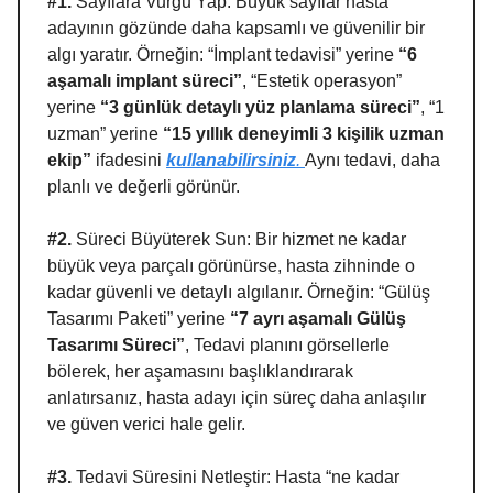
#1.
Sayılara Vurgu Yap: Büyük sayılar hasta
adayının gözünde daha kapsamlı ve güvenilir bir
algı yaratır. Örneğin: “İmplant tedavisi” yerine
“6
aşamalı implant süreci”
, “Estetik operasyon”
yerine
“3 günlük detaylı yüz planlama süreci”
, “1
uzman” yerine
“15 yıllık deneyimli 3 kişilik uzman
ekip”
ifadesini
kullanabilirsiniz
.
Aynı tedavi, daha
planlı ve değerli görünür.
#2.
Süreci Büyüterek Sun: Bir hizmet ne kadar
büyük veya parçalı görünürse, hasta zihninde o
kadar güvenli ve detaylı algılanır. Örneğin: “Gülüş
Tasarımı Paketi” yerine
“7 ayrı aşamalı Gülüş
Tasarımı Süreci”
, Tedavi planını görsellerle
bölerek, her aşamasını başlıklandırarak
anlatırsanız, hasta adayı için süreç daha anlaşılır
ve güven verici hale gelir.
#3.
Tedavi Süresini Netleştir: Hasta “ne kadar