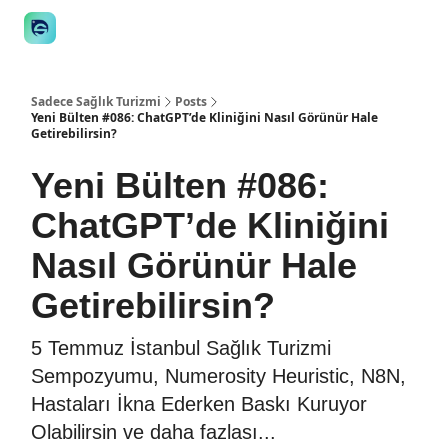
👋 Manifesto
İstişare
🎙️Podcast
İş İlanları
Araçlar
STE
Sadece Sağlık Turizmi
Posts
Yeni Bülten #086: ChatGPT’de Kliniğini Nasıl Görünür Hale
Getirebilirsin?
Yeni Bülten #086:
ChatGPT’de Kliniğini
Nasıl Görünür Hale
Getirebilirsin?
5 Temmuz İstanbul Sağlık Turizmi
Sempozyumu, Numerosity Heuristic, N8N,
Hastaları İkna Ederken Baskı Kuruyor
Olabilirsin ve daha fazlası...