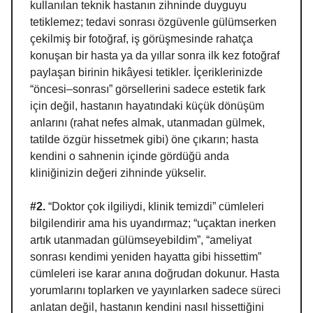
kullanılan teknik hastanın zihninde duyguyu
tetiklemez; tedavi sonrası özgüvenle gülümserken
çekilmiş bir fotoğraf, iş görüşmesinde rahatça
konuşan bir hasta ya da yıllar sonra ilk kez fotoğraf
paylaşan birinin hikâyesi tetikler. İçeriklerinizde
“öncesi–sonrası” görsellerini sadece estetik fark
için değil, hastanın hayatındaki küçük dönüşüm
anlarını (rahat nefes almak, utanmadan gülmek,
tatilde özgür hissetmek gibi) öne çıkarın; hasta
kendini o sahnenin içinde gördüğü anda
kliniğinizin değeri zihninde yükselir.
#2.
“Doktor çok ilgiliydi, klinik temizdi” cümleleri
bilgilendirir ama his uyandırmaz; “uçaktan inerken
artık utanmadan gülümseyebildim”, “ameliyat
sonrası kendimi yeniden hayatta gibi hissettim”
cümleleri ise karar anına doğrudan dokunur. Hasta
yorumlarını toplarken ve yayınlarken sadece süreci
anlatan değil, hastanın kendini nasıl hissettiğini