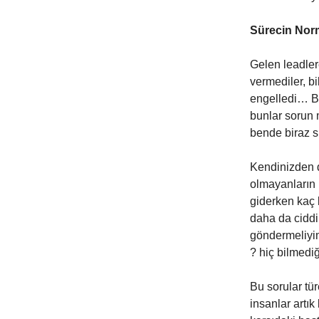
Sürecin Norm
Gelen leadlere
vermediler, bil
engelledi… Bi
bunlar sorun 
bende biraz s
Kendinizden d
olmayanların 
giderken kaç
daha da ciddi
göndermeliyi
? hiç bilmedi
Bu sorular tür
insanlar artık