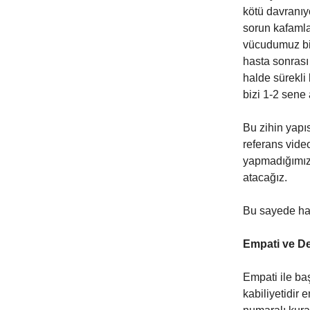
kötü davranıy
sorun kafamla
vücudumuz bir 
hasta sonrası
halde sürekli
bizi 1-2 sene 
Bu zihin yapı
referans vide
yapmadığımızd
atacağız.
Bu sayede has
Empati ve D
Empati ile ba
kabiliyetidir 