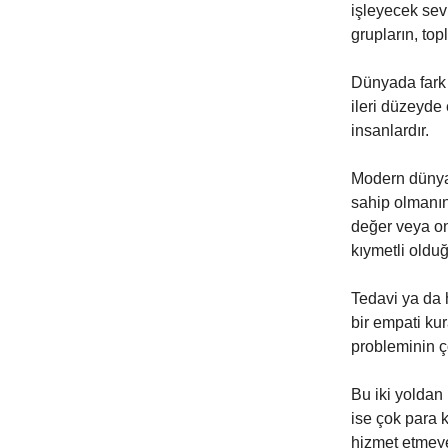
işleyecek sev
grupların, top
Dünyada fark o
ileri düzeyde
insanlardır.
Modern dünyada
sahip olmanın
değer veya on
kıymetli oldu
Tedavi ya da 
bir empati kur
probleminin ç
Bu iki yoldan 
ise çok para
hizmet etmeye