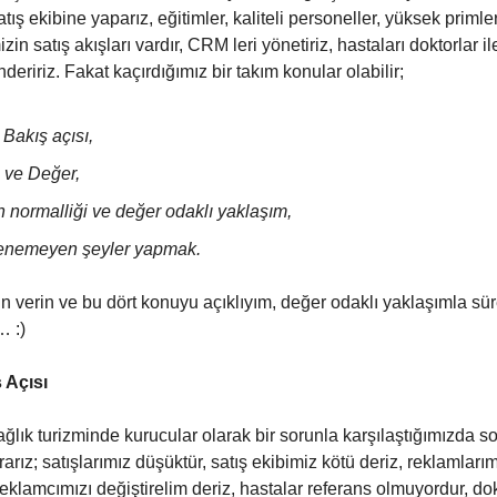
atış ekibine yaparız, eğitimler, kaliteli personeller, yüksek primle
in satış akışları vardır, CRM leri yönetiriz, hastaları doktorlar i
öndeririz. Fakat kaçırdığımız bir takım konular olabilir;
Bakış açısı,
 ve Değer,
 normalliği ve değer odaklı yaklaşım,
enemeyen şeyler yapmak.
in verin ve bu dört konuyu açıklıyım, değer odaklı yaklaşımla sü
… :)
 Açısı
ağlık turizminde kurucular olarak bir sorunla karşılaştığımızda 
rız; satışlarımız düşüktür, satış ekibimiz kötü deriz, reklamlarım
eklamcımızı değiştirelim deriz, hastalar referans olmuyordur, do