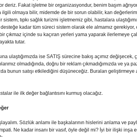
or deriz. Fakat işletme bir organizasyondur, benim başım ağrıy
 ilgili olmaya bilir, midemde de bir sorun olabilir, kan değerler
sistem, tıpkı sağlık turizmi işletmemiz gibi, hastalara ulaştığım
 desteğe kadar tüm süreci sistem olarak ele almamız gerekiyor,
 bir çıkmaz içinde su kaçıran yerleri yama yaparak ilerlemeye çal
ayakta tutar.
sına ulaştığımızda ise SATIŞ sürecine bakış açımız değişecek,
olarımız olmadığında, doğru bir reklam çıkmadığımızda ve ya p
a bunun satışı etkilediğini düşüneceğiz. Buraları geliştirmeye
talar ile ilk değer bağlantısını kurmuş olacağız.
eğer
şlayalım. Sözlük anlamı ile başkalarının hislerini anlama ve pa
empati. Ne kadar insanı bir vasıf, öyle değil mi? İyi bir ilişki inşa