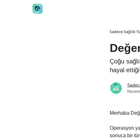
👋 Manifesto
İstişare
🎙️Podcast
İş İlanları
Sadece Sağlık T
Değer
Çoğu sağ
hayal ettig
Sadece
Novem
Merhaba Değer
Operasyon ya d
sonuca bir tü