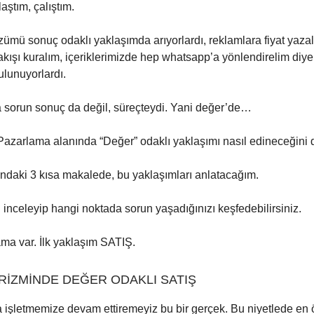
laştım, çalıştım.
ümü sonuç odaklı yaklaşımda arıyorlardı, reklamlara fiyat yazal
akışı kuralım, içeriklerimizde hep whatsapp’a yönlendirelim diye
lunuyorlardı.
sorun sonuç da değil, süreçteydi. Yani değer’de…
Pazarlama alanında “Değer” odaklı yaklaşımı nasıl edineceğini 
daki 3 kısa makalede, bu yaklaşımları anlatacağım.
ı inceleyip hangi noktada sorun yaşadığınızı keşfedebilirsiniz.
ama var. İlk yaklaşım SATIŞ.
RİZMİNDE DEĞER ODAKLI SATIŞ
 işletmemize devam ettiremeyiz bu bir gerçek. Bu niyetlede en