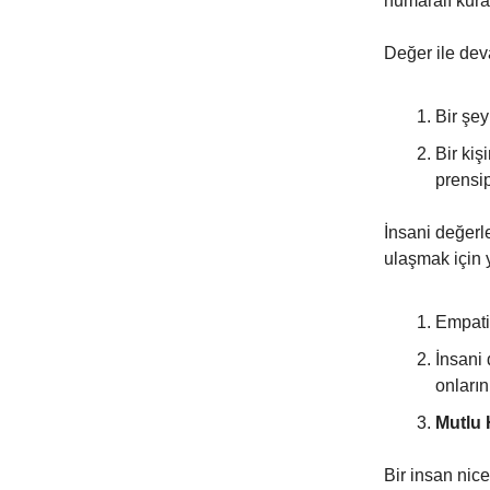
numaralı kur
Değer ile dev
Bir şey
Bir kiş
prensip
İnsani değerle
ulaşmak için 
Empati 
İnsani
onların
Mutlu H
Bir insan nice