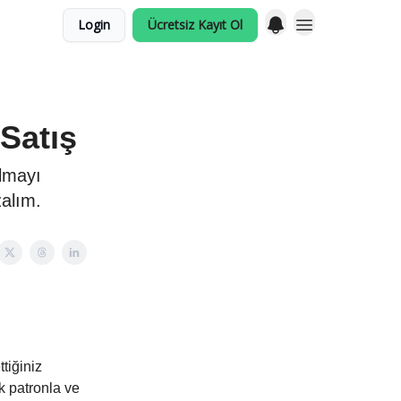
Login
Ücretsiz Kayıt Ol
Satış
olmayı
zalım.
tiğiniz
k patronla ve