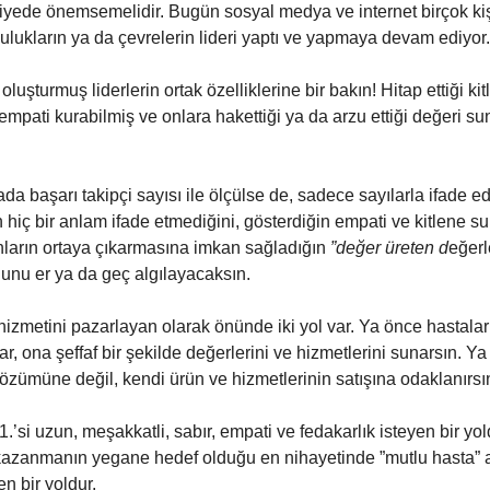
iyede önemsemelidir. Bugün sosyal medya ve internet birçok kişiyi
lulukların ya da çevrelerin lideri yaptı ve yapmaya devam ediyor.
luşturmuş liderlerin ortak özelliklerine bir bakın! Hitap ettiği kitl
 empati kurabilmiş ve onlara hakettiği ya da arzu ettiği değeri s
 başarı takipçi sayısı ile ölçülse de, sadece sayılarla ifade ed
 hiç bir anlam ifade etmediğini, gösterdiğin empati ve kitlene 
ların ortaya çıkarmasına imkan sağladığın
”değer üreten d
eğerl
ğunu er ya da geç algılayacaksın.
hizmetini pazarlayan olarak önünde iki yol var. Ya önce hastalar
ar, ona şeffaf bir şekilde değerlerini ve hizmetlerini sunarsın. Y
özümüne değil, kendi ürün ve hizmetlerinin satışına odaklanırsı
1.’si uzun, meşakkatli, sabır, empati ve fedakarlık isteyen bir yold
 kazanmanın yegane hedef olduğu en nihayetinde ”mutlu hasta”
n bir yoldur.