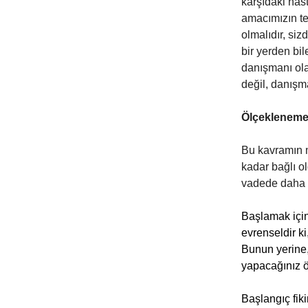
karşıdaki has
amacımızın te
olmalıdır, si
bir yerden bil
danışmanı olab
değil, danış
Ölçekleneme
Bu kavramın
kadar bağlı 
vadede daha y
Başlamak için
evrenseldir ki
Bunun yerine, 
yapacağınız 
Başlangıç fiki