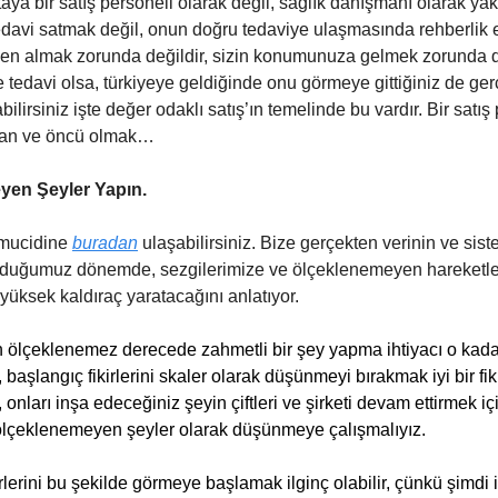
taya bir satış personeli olarak değil, sağlık danışmanı olarak ya
davi satmak değil, onun doğru tedaviye ulaşmasında rehberlik
zden almak zorunda değildir, sizin konumunuza gelmek zorunda d
e tedavi olsa, türkiyeye geldiğinde onu görmeye gittiğiniz de ger
ilirsiniz işte değer odaklı satış’ın temelinde bu vardır. Bir satış
man ve öncü olmak…
yen Şeyler Yapın.
 mucidine
buradan
ulaşabilirsiniz. Bize gerçekten verinin ve sis
olduğumuz dönemde, sezgilerimize ve ölçeklenemeyen hareketle
üksek kaldıraç yaratacağını anlatıyor.
 ölçeklenemez derecede zahmetli bir şey yapma ihtiyacı o kad
, başlangıç fikirlerini skaler olarak düşünmeyi bırakmak iyi bir fikir
onları inşa edeceğiniz şeyin çiftleri ve şirketi devam ettirmek i
ölçeklenemeyen şeyler olarak düşünmeye çalışmalıyız.
rlerini bu şekilde görmeye başlamak ilginç olabilir, çünkü şimdi i