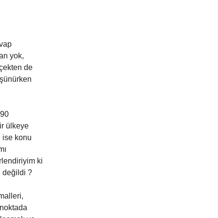
evap
nan yok,
rçekten de
üşünürken
+90
ir ülkeye
 ise konu
mı
endiriyim ki
değildi ?
malleri,
u noktada