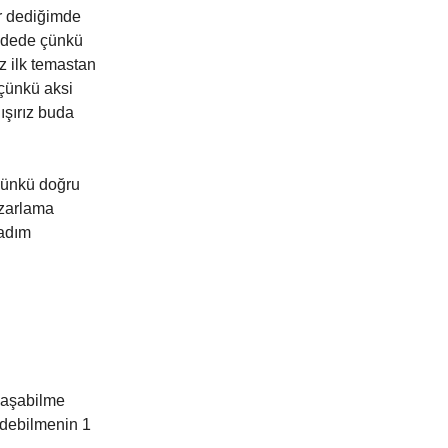
or dediğimde
imdede çünkü
ız ilk temastan
 çünkü aksi
ışırız buda
 çünkü doğru
azarlama
 adım
ylaşabilme
 edebilmenin 1