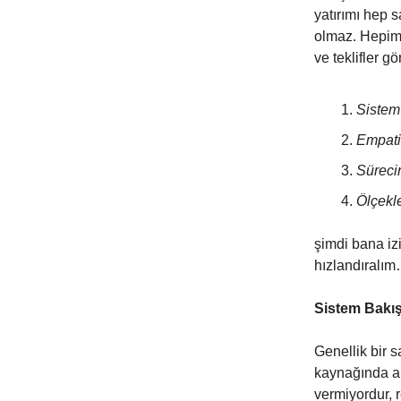
yatırımı hep s
olmaz. Hepimiz
ve teklifler g
Sistem 
Empati
Sürecin
Ölçekl
şimdi bana iz
hızlandıralım
Sistem Bakış
Genellik bir s
kaynağında ara
vermiyordur, r