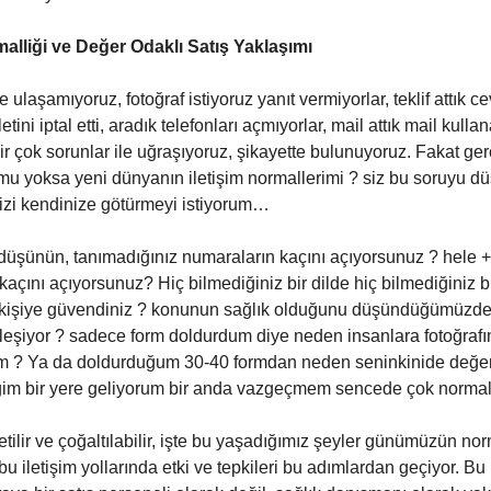
alliği ve Değer Odaklı Satış Yaklaşımı
 ulaşamıyoruz, fotoğraf istiyoruz yanıt vermiyorlar, teklif attık c
etini iptal etti, aradık telefonları açmıyorlar, mail attık mail kulla
r çok sorunlar ile uğraşıyoruz, şikayette bulunuyoruz. Fakat ge
mu yoksa yeni dünyanın iletişim normallerimi ? siz bu soruyu d
izi kendinize götürmeyi istiyorum…
üşünün, tanımadığınız numaraların kaçını açıyorsunuz ? hele 
kaçını açıyorsunuz? Hiç bilmediğiniz bir dilde hiç bilmediğiniz b
 kişiye güvendiniz ? konunun sağlık olduğunu düşündüğümüzde
leşiyor ? sadece form doldurdum diye neden insanlara fotoğrafı
m ? Ya da doldurduğum 30-40 formdan neden seninkinide değerl
ğim bir yere geliyorum bir anda vazgeçmem sencede çok normal 
etilir ve çoğaltılabilir, işte bu yaşadığımız şeyler günümüzün nor
 bu iletişim yollarında etki ve tepkileri bu adımlardan geçiyor. B