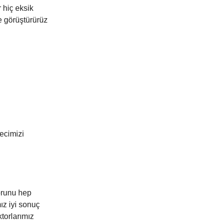
r hiç eksik
le görüştürürüz
recimizi
sorunu hep
ız iyi sonuç
ktorlarımız