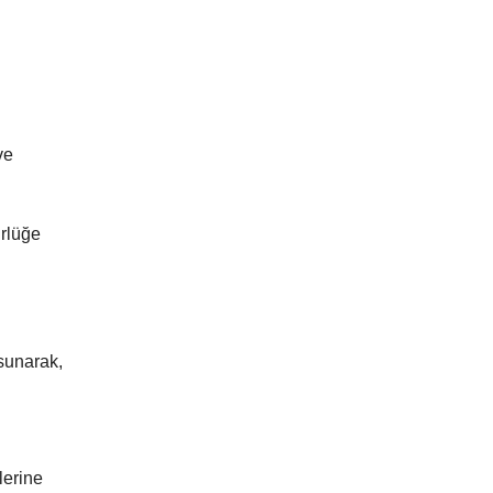
ve
ürlüğe
sunarak,
lerine