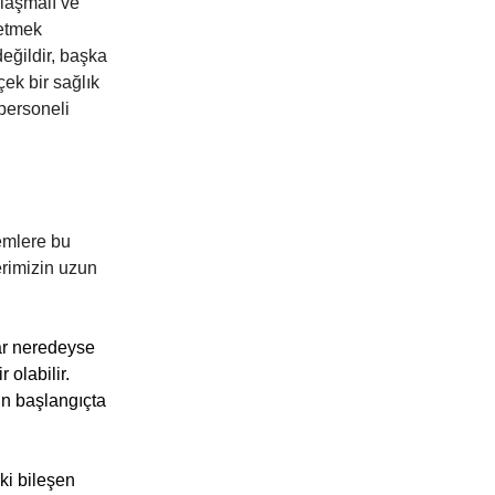
klaşmalı ve
 etmek
eğildir, başka
çek bir sağlık
 personeli
temlere bu
rimizin uzun
ar neredeyse
 olabilir.
çin başlangıçta
ki bileşen