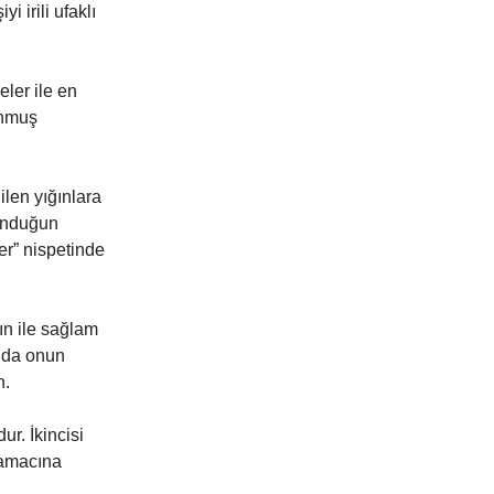
 irili ufaklı
eler ile en
unmuş
ilen yığınlara
sunduğun
er” nispetinde
ın ile sağlam
a da onun
n.
ur. İkincisi
 amacına