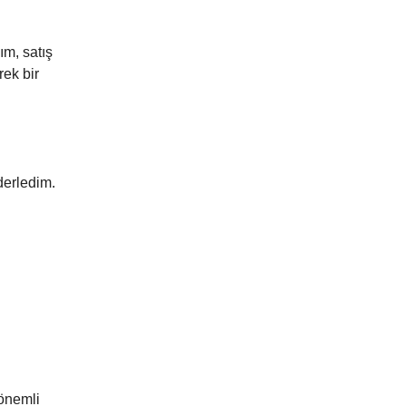
ım, satış
rek bir
derledim.
 önemli