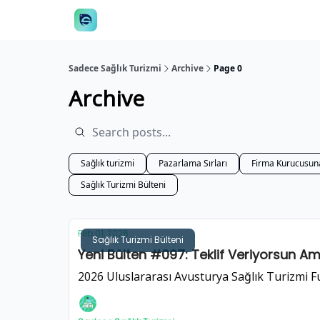
👋 Manifesto
İstişare
🎙️Podcast
İş İlanları
Sadece Sağlık Turizmi
Archive
Page 0
Archive
Sağlık turizmi
Pazarlama Sırları
Firma Kurucusun
Sağlık Turizmi Bülteni
Feb 01, 2026
Sağlık Turizmi Bülteni
Yeni Bülten #097: Teklif Veriyorsun A
2026 Uluslararası Avusturya Sağlık Turizmi Fua