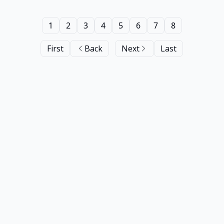
1
2
3
4
5
6
7
8
First
Back
Next
Last