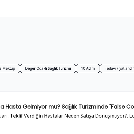
Araçlar
STEP
a Mektup
Değer Odaklı Sağlık Turizmi
10 Adım
Tedavi Fiyatland
ma Hasta Gelmiyor mu? Sağlık Turizminde "False Con
rı, Teklif Verdiğin Hastalar Neden Satışa Dönüşmüyor?, L