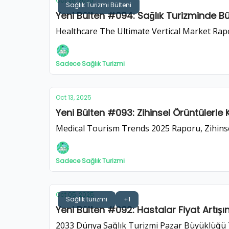
Oct 25, 2025
Sağlık Turizmi Bülteni
Yeni Bülten #094: Sağlık Turizminde Bü
Healthcare The Ultimate Vertical Market Rapor
Sadece Sağlık Turizmi
Oct 13, 2025
Yeni Bülten #093: Zihinsel Örüntülerl
Medical Tourism Trends 2025 Raporu, Zihinsel O
Sadece Sağlık Turizmi
Oct 05, 2025
Sağlık turizmi
+1
Yeni Bülten #092: Hastalar Fiyat Artış
2033 Dünya Sağlık Turizmi Pazar Büyüklüğu