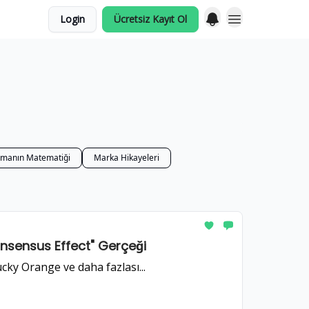
Login
Ücretsiz Kayıt Ol
ırmanın Matematiği
Marka Hikayeleri
sensus Effect" Gerçeği
ucky Orange ve daha fazlası...